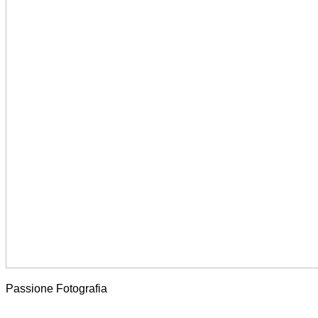
Antonio
Passione Fotografia
Furingo